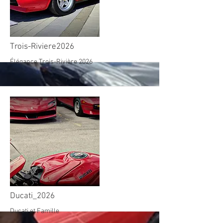
More
Trois-Riviere2026
Élégance Trois-Rivière 2026
More
Ducati_2026
Ducati et Famille