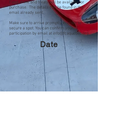
Food, drink and treats will be available for
purchase. The details can be found in the
email already sent.
Make sure to arrive promptly in order to
secure a spot. You can confirm your
participation by email at
info@fcaquebec.org
Date