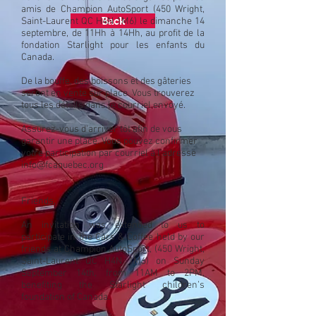
amis de Champion AutoSport (450 Wright,
Back
Saint-Laurent QC H4N 1M6) le dimanche 14
septembre, de 11Hh à 14Hh, au profit de la
fondation Starlight pour les enfants du
Canada.
De la bouffe, des boissons et des gâteries
seront en vente sur place. Vous trouverez
tous les détails dans le courriel envoyé.
Assurez-vous d'arriver tôt afin de vous
garantir une place. Vous pouvez confirmer
votre participation par courriel à l'adresse
info@fcaquebec.org
Friends,
An invitation was extended to us to
participate in the Cars & Coffee held by our
friends at Champion AutoSport, (450 Wright,
Saint-Laurent QC H4N 1M6) on Sunday
September 14th, from 11AM to 2PM,
benefiting the Starlight children’s
foundation of Canada.