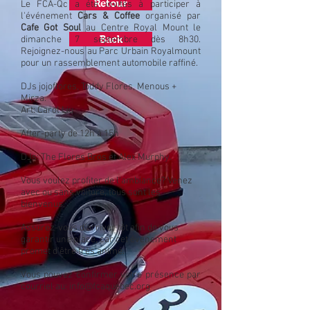
Retour
Le FCA-Qc a été invités à participer à
l'événement
Cars & Coffee
organisé par
Cafe Got Soul
au Centre Royal Mount le
Back
dimanche 7 septembre dès 8h30.
Rejoignez-nous au Parc Urbain Royalmount
pour un rassemblement automobile raffiné.
DJs jojoflores, Toddy Flores, Menous +
Mirza.
Art: Carol Liu
After-party de 12h à 15h
DJs: The Flores Bros et Alex Murphy.
Vous voulez profiter de l'ambiance? Venez
avec ou sans voiture, tous sont les
bienvenus.
Assurez-vous d'arriver tôt afin de vous
garantir une place, car cet événement
promet d'être très animé.
Vous pouvez confirmer votre présence par
courriel au:
info@fcaquebec.org