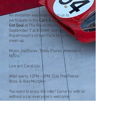
Dear members,
An invitation was extended to us to
participate in the
Cars & Coffee
held by
Cafe
Got Soul
at The Royal Mount on Sunday
September 7 at 8:30AM. Join us in
Royalmount's Urban Park for a refined car
meet-up.
Music: jojoflores, Toddy Flores, Menous +
Mirza
Live art: Carol Liu
After-party 12PM - 3PM. DJs The Flores
Bros. & Alex Murphy.
You want to enjoy the vibe? Come by with or
without a car everyone's welcome.
Make sure to arrive early in order to secure
a spot, as this is going to be quite the
happening.
You can confirm your participation by email
at
info@fcaquebec.org