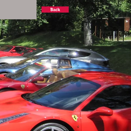
Back
A-Qc