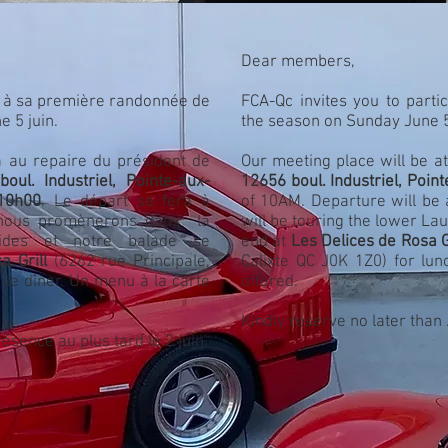
Dear members,
er à sa première randonnée de
FCA-Qc invites you to partici
e 5 juin.
the season on Sunday June 
a au repaire du président de
Our meeting place will be at
oul. Industriel, Pointe-aux-
12656 boul. Industriel, Poi
10h00
. Le départ se fera à
of 10AM. Departure will be
 nous promènerons dans la
will be touring the lower Lau
tides et notre balade se
end at
Les Delices de Rosa G
a Grill
(6262 rue Principale,
Calixte QC J0K 1Z0) for lun
 le dîner. Un menu à la carte
offered.
Kindly reserve no later than
ésence au plus tard le 2 juin.