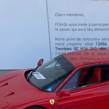
Chers membres,
FCA-Qc vous invite à particip
la saison qui aura lieu dimanch
Notre point de rencontre ser
notre chapitre, situé
12656 b
Trembles QC H1A 3V2, dès 
11h00 précise. De là, nous
région des Basses-Lauren
terminera aux
Délices de Ros
Saint-Calixte QC J0K 1Z0) pour
vous sera proposé.
Veuillez svp confirmer votre pr