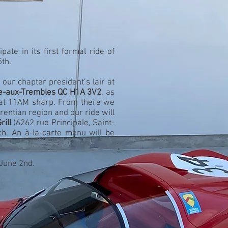
pate in its first formal ride of
5th.
 our chapter president’s lair at
nte-aux-Trembles QC H1A 3V2
, as
 at 11AM sharp. From there we
rentian region and our ride will
rill
(6262 rue Principale, Saint-
ch. An à-la-carte menu will be
 June 2nd.