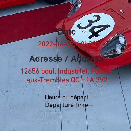
Date
2022-06-05, 10h00
Adresse / Address
12656 boul. Industriel, Pointe-
aux-Trembles QC H1A 3V2
Heure du dé
part
Departure time