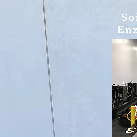
So
Enz