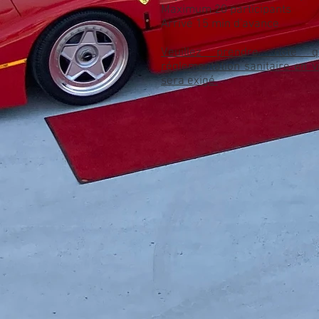
Maximum 20 participants
Arrivé 15 min d'avance
Veuillez prendre note 
réglementation sanitaire en v
sera exigé.