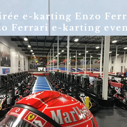
irée e-karting Enzo Ferr
o Ferrari e-karting eve