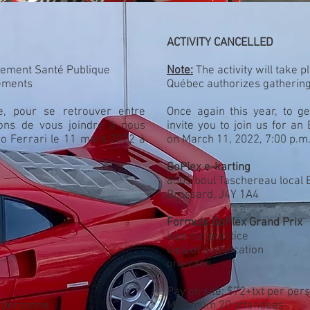
ACTIVITY CANCELLED
eulement Santé Publique
Note:
The activity will take p
ements
Québec authorizes gatherin
e, pour se retrouver entre
Once again this year, to 
ns de vous joindre à nous
invite you to join us for an
zo Ferrari le 11 mars 2022 à
on March 11, 2022, 7:00 p.m
GoPlex e-karting
8505 boul Taschereau local 
Brossard, J4Y 1A4
Formule GoPlex Grand Prix
laps for practice
laps of qualification
one race
Pay on site: $72+txt per per
r personne
Maximum 20 attendees