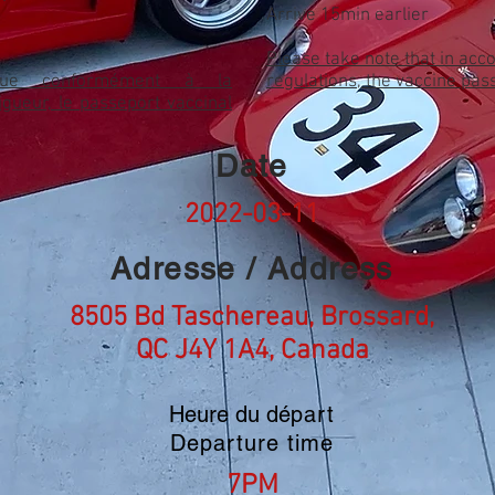
Arrive 15min earlier
Please take note that in acc
que conformément à la
regulations, the vaccine pass
igueur, le passeport vaccinal
Date
2022-03-11
Adresse / Address
8505 Bd Taschereau, Brossard,
QC J4Y 1A4, Canada
Heure du dé
part
Departure time
7PM