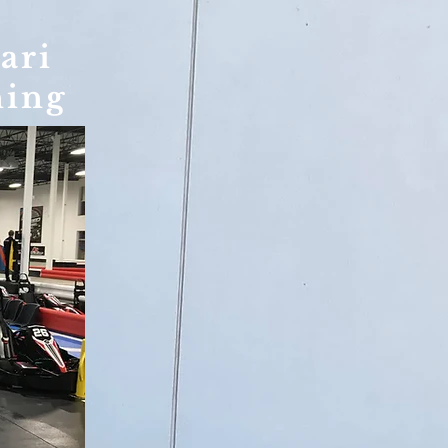
ari
ning