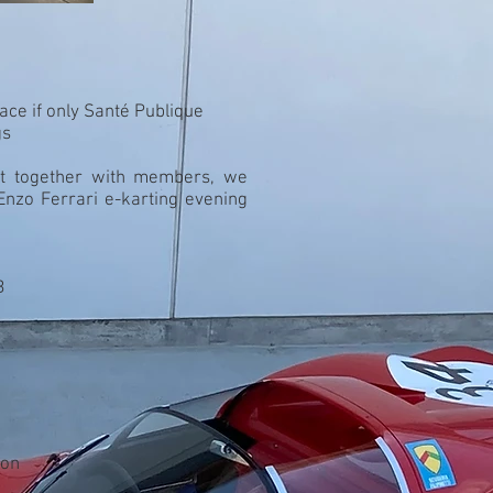
lace if only Santé Publique
gs
get together with members, we
 Enzo Ferrari e-karting evening
.
B
son