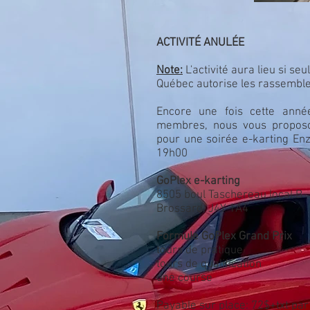
ACTIVITÉ ANULÉE
Note:
L'activité aura lieu si s
Québec autorise les rassembl
Encore une fois cette anné
membres, nous vous proposo
pour une soirée e-karting En
19h00
GoPlex e-karting
8505 boul Taschereau local B
Brossard, J4Y 1A4
Formule GoPlex Grand Prix
tours de pratique
tours de qualification
une course
Payable sur place: 72$+txt pa