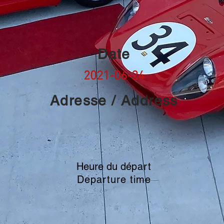
Date
2021-06-24
Adresse / Address
Heure du dé
part
Departure time