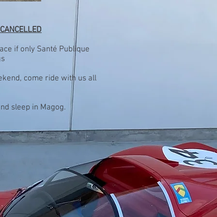
Y CANCELLED
lace if only Santé Publique
gs
kend, come ride with us all
nd sleep in Magog.