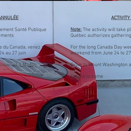
 ANNULÉE
ACTIVIT
eulement Santé Publique
Note:
The activity will take p
ements
Québec authorizes gatherin
te du Canada, venez rouler
For the long Canada Day wee
24 au 27 juin
weekend from June 24 to 27
 coucher à Magog.
Drive to Mount Washington a
Details to come